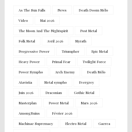
As The Sun Falls
News
Death Doom Mélo
Video
Mai 2026
The Moon And The Nightspirit
Post Metal
Folk Metal
Avril 2026
Myrath
Progressive Power
Triumpher
Epic Metal
Heavy Power
Primal Fear
Twilight Force
Power Sympho
Arch Enemy
Death Mélo
Atavistia
Metal sympho
Evergrey
Juin 2026
Draconian
Gothic Metal
Masterplan
Power Metal
Mars 2026
AmongRuins
Février 2026
Machinae Supremacy
Electro Metal
Gaerea