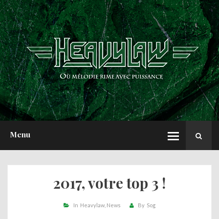
ACCUEIL
NEWS
CHRONIQUES
INTERVIEWS
REPORTS
A PROPOS
Menu
2017, votre top 3 !
In
Heavylaw
News
By
Sog