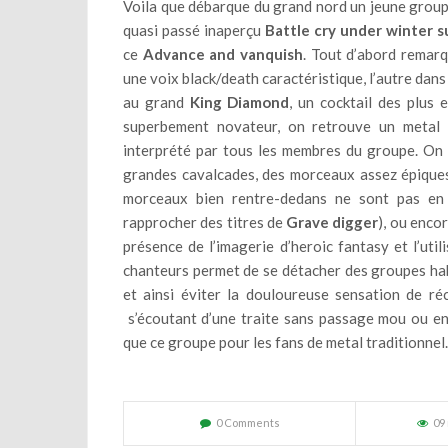
Voila que débarque du grand nord un jeune group
quasi passé inaperçu
Battle cry under winter s
ce
Advance and vanquish
. Tout d’abord remarq
une voix black/death caractéristique, l’autre dan
au grand
King Diamond
, un cocktail des plus
superbement novateur, on retrouve un metal a
interprété par tous les membres du groupe. On p
grandes cavalcades, des morceaux assez épique
morceaux bien rentre-dedans ne sont pas en
rapprocher des titres de
Grave digger
), ou enco
présence de l’imagerie d’heroic fantasy et l’util
chanteurs permet de se détacher des groupes hab
et ainsi éviter la douloureuse sensation de réc
s’écoutant d’une traite sans passage mou ou enn
que ce groupe pour les fans de metal traditionnel
0 Comments
09