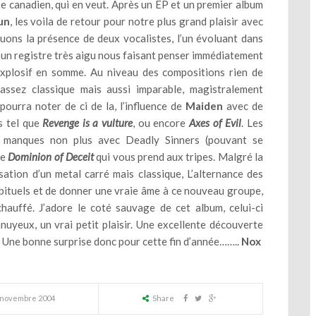
e canadien, qui en veut. Après un EP et un premier album
un
, les voila de retour pour notre plus grand plaisir avec
uons la présence de deux vocalistes, l’un évoluant dans
s un registre très aigu nous faisant penser immédiatement
 explosif en somme. Au niveau des compositions rien de
ssez classique mais aussi imparable, magistralement
ourra noter de ci de la, l’influence de
Maiden
avec de
s tel que
Revenge is a vulture
, ou encore
Axes of Evil
. Les
 manques non plus avec Deadly Sinners (pouvant se
re
Dominion of Deceit
qui vous prend aux tripes. Malgré la
isation d’un metal carré mais classique, L’alternance des
ituels et de donner une vraie âme à ce nouveau groupe,
hauffé. J’adore le coté sauvage de cet album, celui-ci
uyeux, un vrai petit plaisir. Une excellente découverte
. Une bonne surprise donc pour cette fin d’année……..
Nox
 novembre 2004
Share