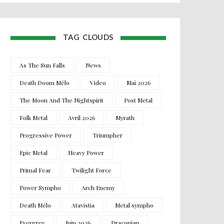
TAG CLOUDS
As The Sun Falls
News
Death Doom Mélo
Video
Mai 2026
The Moon And The Nightspirit
Post Metal
Folk Metal
Avril 2026
Myrath
Progressive Power
Triumpher
Epic Metal
Heavy Power
Primal Fear
Twilight Force
Power Sympho
Arch Enemy
Death Mélo
Atavistia
Metal sympho
Evergrey
Juin 2026
Draconian