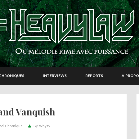
CHRONIQUES
INTERVIEWS
REPORTS
A PROPO
and Vanquish
ood
Chronique
By
Whysy