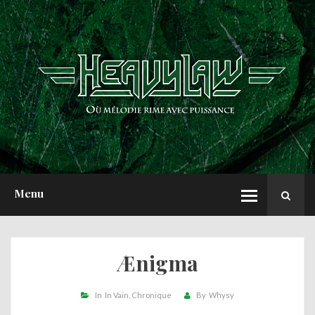
ACCUEIL
NEWS
CHRONIQUES
INTERVIEWS
REPORTS
A PROPOS
Menu
Ænigma
In
In Vain
Chronique
By
Whysy