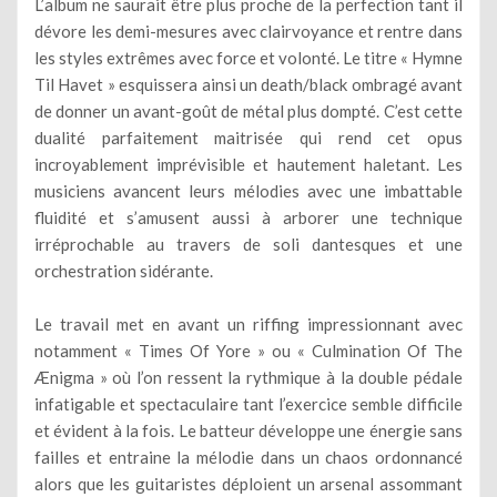
L’album ne saurait être plus proche de la perfection tant il
dévore les demi-mesures avec clairvoyance et rentre dans
les styles extrêmes avec force et volonté. Le titre « Hymne
Til Havet » esquissera ainsi un death/black ombragé avant
de donner un avant-goût de métal plus dompté. C’est cette
dualité parfaitement maitrisée qui rend cet opus
incroyablement imprévisible et hautement haletant. Les
musiciens avancent leurs mélodies avec une imbattable
fluidité et s’amusent aussi à arborer une technique
irréprochable au travers de soli dantesques et une
orchestration sidérante.
Le travail met en avant un riffing impressionnant avec
notamment « Times Of Yore » ou « Culmination Of The
Ænigma » où l’on ressent la rythmique à la double pédale
infatigable et spectaculaire tant l’exercice semble difficile
et évident à la fois. Le batteur développe une énergie sans
failles et entraine la mélodie dans un chaos ordonnancé
alors que les guitaristes déploient un arsenal assommant