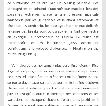
de virtuosité et calibré par un feeling palpable. Les
atmosphères se teintent d’une noirceur macabre lors des
passages extrêmes grâce à une pression musicale
maintenue par les guitaristes et le chant effroyable et
dissonant. A contrario, les passages harmonieux délivrés
le temps des breaks sont colossaux et ne font que mettre
en exergue la profondeur de l’album. Le relief est
ostentatoire et les instruments jazzy accentuent
définitivement le velouté chaleureux (« Floating on the
Murmuring Tide »).
In Vain
aborde des horizons à plusieurs dimensions, « Rise
Against » imprégné de violence contrebalance la présence
de titres tels que « Southern Shores » où la démonstration
se porte davantage sur la douceur et le feeling déployé.
On ne peut absolument pas dire qu’il y a un environnement
plus réussi qu’un autre, le mélange des chansons et les
variations qui occupent chacune d’entre elles profitent à
l’ensemble créant inexorablement une ambiance parfois