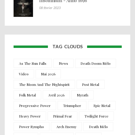
Insomnium - Anno 1696
08 février 2023
TAG CLOUDS
As The Sun Falls
News
Death Doom Mélo
Video
Mai 2026
The Moon And The Nightspirit
Post Metal
Folk Metal
Avril 2026
Myrath
Progressive Power
Triumpher
Epic Metal
Heavy Power
Primal Fear
Twilight Force
Power Sympho
Arch Enemy
Death Mélo