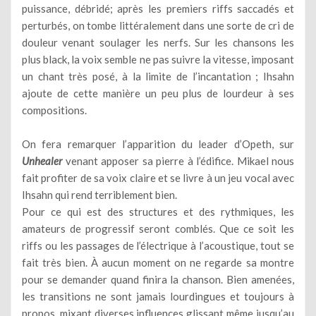
puissance, débridé; après les premiers riffs saccadés et
perturbés, on tombe littéralement dans une sorte de cri de
douleur venant soulager les nerfs. Sur les chansons les
plus black, la voix semble ne pas suivre la vitesse, imposant
un chant très posé, à la limite de l’incantation ; Ihsahn
ajoute de cette manière un peu plus de lourdeur à ses
compositions.
On fera remarquer l’apparition du leader d’Opeth, sur
Unhealer
venant apposer sa pierre à l’édifice. Mikael nous
fait profiter de sa voix claire et se livre à un jeu vocal avec
Ihsahn qui rend terriblement bien.
Pour ce qui est des structures et des rythmiques, les
amateurs de progressif seront comblés. Que ce soit les
riffs ou les passages de l’électrique à l’acoustique, tout se
fait très bien. À aucun moment on ne regarde sa montre
pour se demander quand finira la chanson. Bien amenées,
les transitions ne sont jamais lourdingues et toujours à
propos, mixant diverses influences glissant même jusqu’au