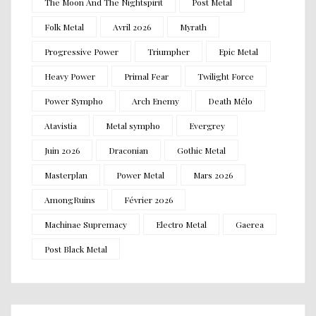
The Moon And The Nightspirit
Post Metal
Folk Metal
Avril 2026
Myrath
Progressive Power
Triumpher
Epic Metal
Heavy Power
Primal Fear
Twilight Force
Power Sympho
Arch Enemy
Death Mélo
Atavistia
Metal sympho
Evergrey
Juin 2026
Draconian
Gothic Metal
Masterplan
Power Metal
Mars 2026
AmongRuins
Février 2026
Machinae Supremacy
Electro Metal
Gaerea
Post Black Metal