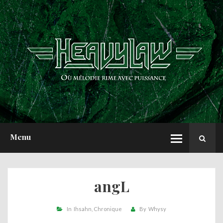
ACCUEIL
NEWS
CHRONIQUES
INTERVIEWS
REPORTS
A PROPOS
Menu
angL
In
Ihsahn
Chronique
By
Whysy