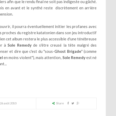
iers afin que le rendu final ne soit pas indigeste ou gâché.
is en avant et le synthé reste discrètement en arrière
mension.
uvrir, il pourra éventuellement initier les profanes avec
 proches du registre katatonien dans son jeu introductif
ien cet album restera le plus accessible d'une ténébreuse
her à
Sole Remedy
de s'être creusé la tête malgré des
nser et dire que c'est du "sous-
Ghost Brigade
" (comme
el
en moins violent"), mais attention,
Sole Remedy
est né
t...
26 août 2010
Share