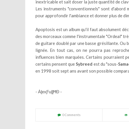
inextricable et sait doser la juste quantité de clav
Les instruments "conventionnels" sont d'abord m
pour approfondir l'ambiance et donner plus de di
Apoptosis est un album qu'il faut absolument déco
des morceaux comme l'instrumentale "Ordeal" très
de guitare doublé par une basse grésillante. Ou b
lignée. En tout cas, on ne pourra pas reproc
influences bien marquées. Certains pourraient pe
certains pensent que
Sybreed
est du "sous-
Sama
en 1998 soit sept ans avant son possible comparan
- ȦɭɐxƑuɭɭĦĐ -
0 Comments