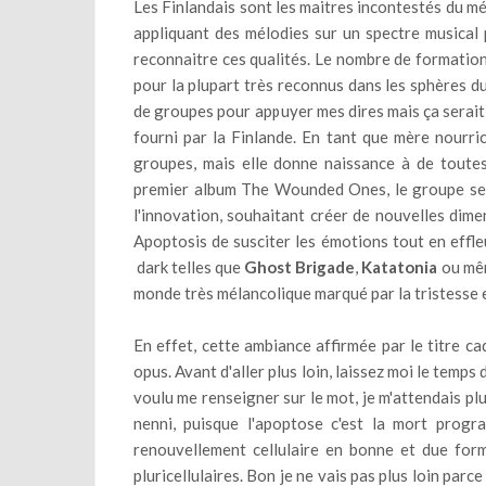
Les Finlandais sont les maitres incontestés du mé
appliquant des mélodies sur un spectre musical 
reconnaitre ces qualités. Le nombre de formation 
pour la plupart très reconnus dans les sphères d
de groupes pour appuyer mes dires mais ça serait 
fourni par la Finlande. En tant que mère nourri
groupes, mais elle donne naissance à de toutes
premier album The Wounded Ones, le groupe se 
l'innovation, souhaitant créer de nouvelles dime
Apoptosis de susciter les émotions tout en effl
dark telles que
Ghost Brigade
,
Katatonia
ou mê
monde très mélancolique marqué par la tristesse 
En effet, cette ambiance affirmée par le titre c
opus. Avant d'aller plus loin, laissez moi le temps
voulu me renseigner sur le mot, je m'attendais pl
nenni, puisque l'apoptose c'est la mort progr
renouvellement cellulaire en bonne et due form
pluricellulaires. Bon je ne vais pas plus loin par