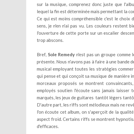
sur la musique, comprenez donc juste que l'alb
lequel la fin est déterminée mais permettant la con
Ce qui est moins compréhensible c'est le choix d
sens, je n'en n'ai pas vu. Les couleurs restent 
l'ouverture de cette porte sur un escalier desc
trop abscons.
Bref,
Sole Remedy
n'est pas un groupe comme le
présente. Nous n'avons pas à faire à une bande d
musical employant toutes les stratégies commerc
qui pense et qui conçoit sa musique de manière i
morceaux proposés se montrent convaincants, e
employés soutien l'écoute sans jamais laisser t
marqués, les jeux de guitares tantôt légers tantô
D'autre part, les riffs sont mélodieux mais ne rev
l'on écoute cet album, on s'aperçoit de la quali
aspect froid. Certains riffs se montrent hypnotis
d'efficaces.