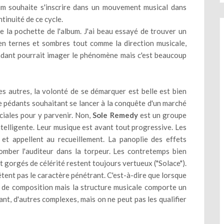
um souhaite s'inscrire dans un mouvement musical dans
tinuité de ce cycle.
e la pochette de l'album. J'ai beau essayé de trouver un
bien ternes et sombres tout comme la direction musicale,
endant pourrait imager le phénomène mais c'est beaucoup
s autres, la volonté de se démarquer est belle est bien
e pédants souhaitant se lancer à la conquête d'un marché
iales pour y parvenir. Non,
Sole Remedy
est un groupe
ntelligente. Leur musique est avant tout progressive. Les
t appellent au recueillement. La panoplie des effets
omber l'auditeur dans la torpeur. Les contretemps bien
t gorgés de célérité restent toujours vertueux ("Solace").
êtent pas le caractère pénétrant. C'est-à-dire que lorsque
té de composition mais la structure musicale comporte un
ant, d'autres complexes, mais on ne peut pas les qualifier