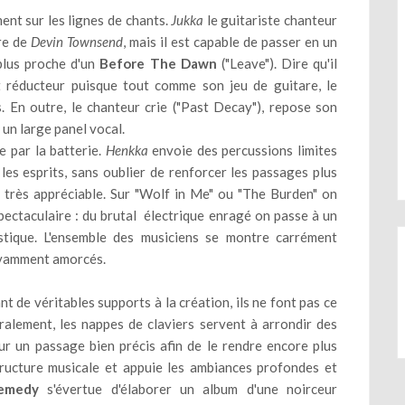
ent sur les lignes de chants.
Jukka
le guitariste chanteur
bre de
Devin Townsend
, mais il est capable de passer en un
plus proche d'un
Before The Dawn
("Leave"). Dire qu'il
t réducteur puisque tout comme son jeu de guitare, le
. En outre, le chanteur crie ("Past Decay"), repose son
un large panel vocal.
e par la batterie.
Henkka
envoie des percussions limites
les esprits, sans oublier de renforcer les passages plus
très appréciable. Sur "Wolf in Me" ou "The Burden" on
ectaculaire : du brutal électrique enragé on passe à un
stique. L'ensemble des musiciens se montre carrément
avamment amorcés.
nt de véritables supports à la création, ils ne font pas ce
alement, les nappes de claviers servent à arrondir des
ur un passage bien précis afin de le rendre encore plus
 structure musicale et appuie les ambiances profondes et
emedy
s'évertue d'élaborer un album d'une noirceur