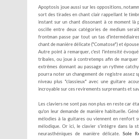
Apoptosis joue aussi sur les oppositions, notamm
sort des tirades en chant clair rappellant le tim
instant sur un chant dissonant à ce moment là 
oscille entre deux catégories de medium serai
frontman passe par tout un tas d'intermédiaires
chant de manière délicate ("Comatose") et épouse 
Autre point à remarquer, c'est l'intensité évoqué
tribales, ou joue à contretemps afin de marquer 
extrêmes donnant au passage un rythme catchy 
pourra noter un changement de registre assez sp
niveau plus "classieux" avec une guitare acou
incroyable sur ces revirements surprenants et s
Les claviers ne sont pas non plus en reste car éta
qu'on leur demande de manière habituelle. Génér
mélodies à la guitares ou viennent en renfort s
mélodique. Or ici, le clavier s'intègre dans la
neurasthéniques de manière délicate.
Sole R