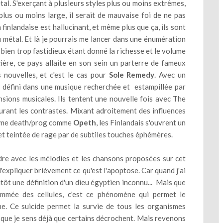
tal. S'exerçant à plusieurs styles plus ou moins extrêmes,
plus ou moins large, il serait de mauvaise foi de ne pas
finlandaise est hallucinant, et même plus que ça, ils sont
u métal. Et là je pourrais me lancer dans une énumération
bien trop fastidieux étant donné la richesse et le volume
cière, ce pays allaite en son sein un parterre de fameux
 nouvelles, et c'est le cas pour
Sole Remedy
. Avec un
défini dans une musique recherchée et estampillée par
nsions musicales. Ils tentent une nouvelle fois avec The
eurant les contrastes. Mixant adroitement des influences
me death/prog comme
Opeth
, les Finlandais s'ouvrent un
et teintée de rage par de subtiles touches éphémères.
adre avec les mélodies et les chansons proposées sur cet
 d'expliquer brièvement ce qu'est l'apoptose. Car quand j'ai
utôt une définition d'un dieu égyptien inconnu... Mais que
ammée des cellules, c'est ce phénomène qui permet le
e. Ce suicide permet la survie de tous les organismes
ce que je sens déjà que certains décrochent. Mais revenons