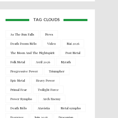
TAG CLOUDS
As The Sun Falls
News
Death Doom Mélo
Video
Mai 2026
The Moon And The Nightspirit
Post Metal
Folk Metal
Avril 2026
Myrath
Progressive Power
Triumpher
Epic Metal
Heavy Power
Primal Fear
Twilight Force
Power Sympho
Arch Enemy
Death Mélo
Atavistia
Metal sympho
Evergrey
Juin 2026
Draconian