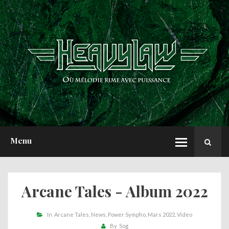
ACCUEIL
NEWS
CHRONIQUES
INTERVIEWS
REPORTS
A PROPOS
Menu
Arcane Tales - Album 2022
In
Arcane Tales
News
Power Sympho
Mars 2022
Video
By
Sog