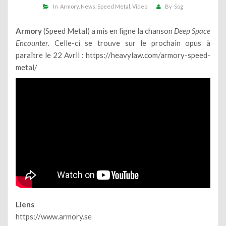
In
Armory
News
Speed Metal
Video
By
Sog
Armory
(Speed Metal) a mis en ligne la chanson
Deep Space
Encounter
. Celle-ci se trouve sur le prochain opus à
paraître le 22 Avril :
https://heavylaw.com/armory-speed-
metal/
Liens
https://www.armory.se