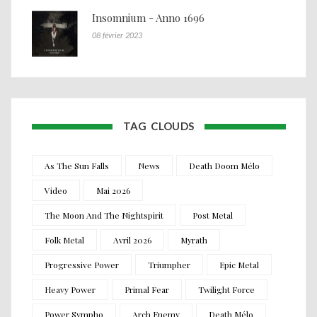
Insomnium - Anno 1696
08 février 2023
TAG CLOUDS
As The Sun Falls
News
Death Doom Mélo
Video
Mai 2026
The Moon And The Nightspirit
Post Metal
Folk Metal
Avril 2026
Myrath
Progressive Power
Triumpher
Epic Metal
Heavy Power
Primal Fear
Twilight Force
Power Sympho
Arch Enemy
Death Mélo