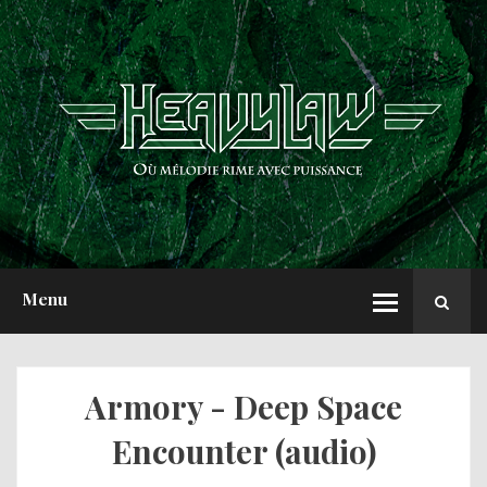
ACCUEIL
NEWS
CHRONIQUES
INTERVIEWS
REPORTS
A PROPOS
Menu
Armory - Deep Space
Encounter (audio)