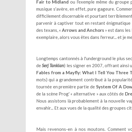
Fair to Midland
ou l'exemple même du groupe pro
musique s'avère, en effet, pure gageure. Comment
difficilement discernable et pourtant terriblement
parvenir à captiver tout en restant énigmatique e
des texans, «
Arrows and Anchors
» est dans les 
exemplaire, alors vous êtes dans l'erreur... et je 
Longtemps cantonnés à l'underground le plus sec
de
Serj Tankian
) les signer en 2007, offrant ainsi
Fables from a Mayfly: What I Tell You Three 
mots) qui a grandement contribué à la popularit
tournée en première partie de
System Of A Do
de la scène Prog' « alternative » aux côtés de
Dr
Nous assistons là probablement à la nouvelle va
envahir... Et aux vues de la qualité des groupes cit
Mais revenons-en à nos moutons. Comment v