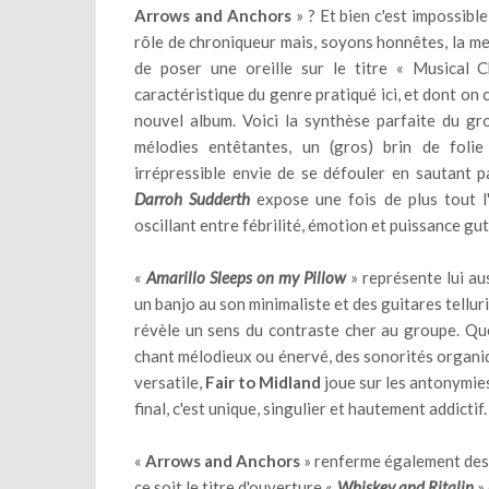
Arrows and Anchors
» ? Et bien c'est impossib
rôle de chroniqueur mais, soyons honnêtes, la me
de poser une oreille sur le titre « Musical Ch
caractéristique du genre pratiqué ici, et dont on
nouvel album. Voici la synthèse parfaite du gr
mélodies entêtantes, un (gros) brin de folie
irrépressible envie de se défouler en sautant p
Darroh Sudderth
expose une fois de plus tout l
oscillant entre fébrilité, émotion et puissance gut
«
Amarillo Sleeps on my Pillow
» représente lui au
un banjo au son minimaliste et des guitares tellur
révèle un sens du contraste cher au groupe. Que
chant mélodieux ou énervé, des sonorités organi
versatile,
Fair to Midland
joue sur les antonymies
final, c'est unique, singulier et hautement addictif.
«
Arrows and Anchors
» renferme également des 
ce soit le titre d'ouverture «
Whiskey and Ritalin
»