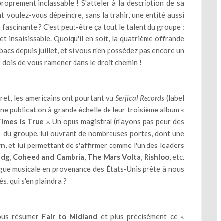
prement inclassable ! S'atteler à la description de sa
 voulez-vous dépeindre, sans la trahir, une entité aussi
 fascinante ? C'est peut-être ça tout le talent du groupe :
t insaisissable. Quoiqu'il en soit, la quatrième offrande
bacs depuis juillet, et si vous n'en possédez pas encore un
me dois de vous ramener dans le droit chemin !
ret, les américains ont pourtant vu
Serjical Records
(label
 une publication à grande échelle de leur troisième album «
Times is True
». Un opus magistral (n'ayons pas peur des
é du groupe, lui ouvrant de nombreuses portes, dont une
wn
, et lui permettant de s'affirmer comme l'un des leaders
edg
,
Coheed and Cambria
,
The Mars Volta
,
Rishloo
, etc.
gue musicale en provenance des États-Unis prête à nous
és, qui s'en plaindra ?
ous résumer
Fair to Midland
et plus précisément ce «