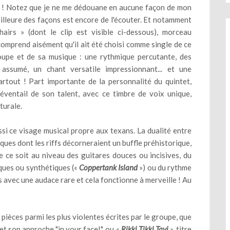
le ! Notez que je ne me dédouane en aucune façon de mon
illeure des façons est encore de l'écouter. Et notamment
airs » (dont le clip est visible ci-dessous), morceau
 comprend aisément qu'il ait été choisi comme single de ce
oupe et de sa musique : une rythmique percutante, des
 assumé, un chant versatile impressionnant... et une
artout ! Part importante de la personnalité du quintet,
'éventail de son talent, avec ce timbre de voix unique,
turale.
ssi ce visage musical propre aux texans. La dualité entre
iques dont les riffs décorneraient un buffle préhistorique,
 ce soit au niveau des guitares douces ou incisives, du
ques ou synthétiques («
Coppertank Island
») ou du rythme
 avec une audace rare et cela fonctionne à merveille ! Au
pièces parmi les plus violentes écrites par le groupe, que
 et son approche "in your face!", ou «
Rikki Tikki Tavi
», titre