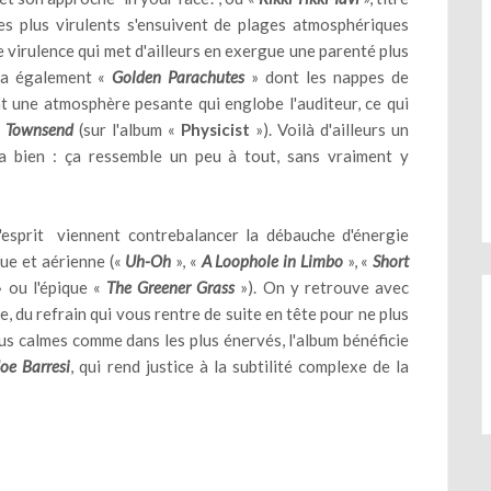
les plus virulents s'ensuivent de plages atmosphériques
e virulence qui met d'ailleurs en exergue une parenté plus
ra également «
Golden Parachutes
» dont les nappes de
ent une atmosphère pesante qui englobe l'auditeur, ce qui
n Townsend
(sur l'album «
Physicist
»). Voilà d'ailleurs un
a bien : ça ressemble un peu à tout, sans vraiment y
l'esprit viennent contrebalancer la débauche d'énergie
que et aérienne («
Uh-Oh
», «
A Loophole in Limbo
», «
Short
 ou l'épique «
The Greener Grass
»). On y retrouve avec
, du refrain qui vous rentre de suite en tête pour ne plus
us calmes comme dans les plus énervés, l'album bénéficie
Joe Barresi
, qui rend justice à la subtilité complexe de la