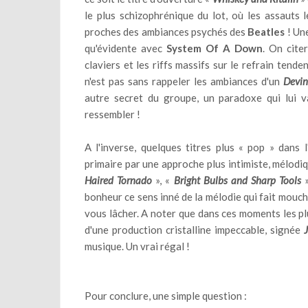
le plus schizophrénique du lot, où les assauts 
proches des ambiances psychés des
Beatles
! Un
qu'évidente avec
System Of A Down
. On cite
claviers et les riffs massifs sur le refrain tend
n'est pas sans rappeler les ambiances d'un
Devi
autre secret du groupe, un paradoxe qui lui v
ressembler !
A l'inverse, quelques titres plus « pop » dans 
primaire par une approche plus intimiste, mélodi
Haired Tornado
», «
Bright Bulbs and Sharp Tools
»
bonheur ce sens inné de la mélodie qui fait mouche
vous lâcher. A noter que dans ces moments les pl
d'une production cristalline impeccable, signée
musique. Un vrai régal !
Pour conclure, une simple question :