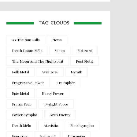
TAG CLOUDS
As The Sun Falls
News
Death Doom Mélo
Video
Mai 2026
The Moon And The Nightspirit
Post Metal
Folk Metal
Avril 2026
Myrath
Progressive Power
Triumpher
Epic Metal
Heavy Power
Primal Fear
Twilight Force
Power Sympho
Arch Enemy
Death Mélo
Atavistia
Metal sympho
Evergrey
Juin 2026
Draconian