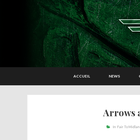
ACCUEIL
NEWS
Arrows 
In
Fair To Midla