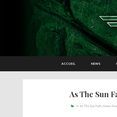
ACCUEIL
NEWS
As The Sun F
In
As The Sun Falls
News
Dea