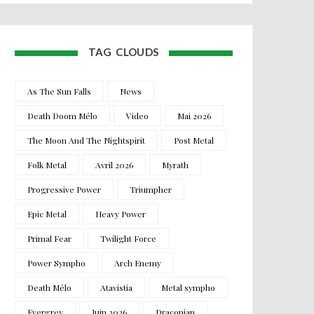
TAG CLOUDS
As The Sun Falls
News
Death Doom Mélo
Video
Mai 2026
The Moon And The Nightspirit
Post Metal
Folk Metal
Avril 2026
Myrath
Progressive Power
Triumpher
Epic Metal
Heavy Power
Primal Fear
Twilight Force
Power Sympho
Arch Enemy
Death Mélo
Atavistia
Metal sympho
Evergrey
Juin 2026
Draconian