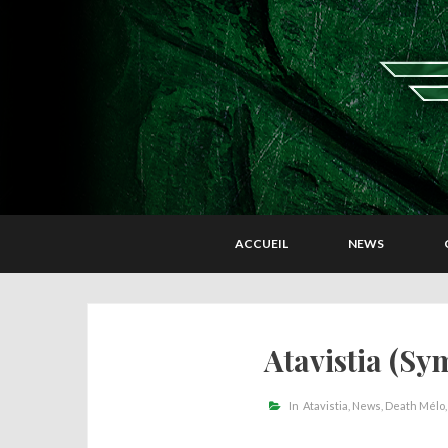
ACCUEIL
NEWS
Atavistia (S
In
Atavistia
News
Death Mélo