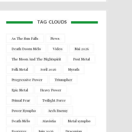
TAG CLOUDS
As The Sun Falls
News
Death Doom Mélo
Video
Mai 2026
The Moon And The Nightspirit
Post Metal
Folk Metal
Avril 2026
Myrath
Progressive Power
Triumpher
Epic Metal
Heavy Power
Primal Fear
Twilight Force
Power Sympho
Arch Enemy
Death Mélo
Atavistia
Metal sympho
Evergrey
Juin 2026
Draconian