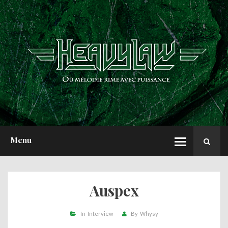
ACCUEIL
NEWS
CHRONIQUES
INTERVIEWS
REPORTS
A PROPOS
Menu
Auspex
In
Interview
By
Whysy