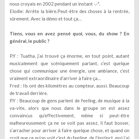
nous croyais en 2002 pendant un instant -.-*.
Elodie: Arrête la bière.Peut-être des choses à la rentrée,
sûrement. Avec la démo et tout ça…
Tiens, vous en avez pensé quoi, vous, du show ? En
général, le public ?
P.Y : Tuatha, j’ai trouvé ça énorme, en tout point, autant
musicalement que scéniquement parlant, c’est quelque
chose qui communique une énergie, une ambiance, c’est
vraiment extraordinaire d’arriver à faire ça…
Fred : Ils ont des kilomètres au compteur, aussi. Beaucoup
de travail derrière.
P.Y : Beaucoup de gens parlent de feeling, de musique à la
va-vite, alors que nous dans le groupe on est assez
convaincus qu’effectivement, même si peut-être
malheureusement ça ne se voit pas assez, il faut bosser,
s’arracher pour arriver à faire quelque chose, et quand on
croit que ce qu’on voit c'est du feeling, de l’instinct, moi j’ai