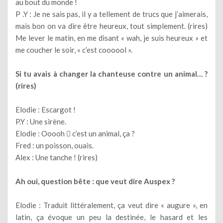
au bout du monde !
P .Y : Je ne sais pas, il y a tellement de trucs que j’aimerais,
mais bon on va dire être heureux, tout simplement. (rires)
Me lever le matin, en me disant « wah, je suis heureux » et
me coucher le soir, « c’est coooool ».
Si tu avais à changer la chanteuse contre un animal… ?
(rires)
Elodie : Escargot !
P.Y : Une sirène.
Elodie : Ooooh  c’est un animal, ça ?
Fred : un poisson, ouais.
Alex : Une tanche ! (rires)
Ah oui, question bête : que veut dire Auspex ?
Elodie : Traduit littéralement, ça veut dire « augure », en
latin, ça évoque un peu la destinée, le hasard et les