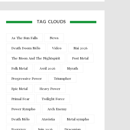
TAG CLOUDS
As The Sun Falls
News
Death Doom Mélo
Video
Mai 2026
The Moon And The Nightspirit
Post Metal
Folk Metal
Avril 2026
Myrath
Progressive Power
Triumpher
Epic Metal
Heavy Power
Primal Fear
Twilight Force
Power Sympho
Arch Enemy
Death Mélo
Atavistia
Metal sympho
Evergrey
Juin 2026
Draconian