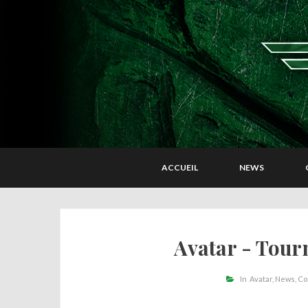
ACCUEIL
NEWS
Avatar - Tour
In
Avatar
News
Co