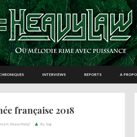
CHRONIQUES
INTERVIEWS
REPORTS
A PROPO
née française 2018
ncert
Heavy Metal
By
Sog