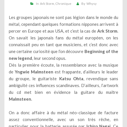
In
Ark Storm
Chronique
By
Whysy
Les groupes japonais ne sont pas légion dans le monde du
métal, cependant quelques formations nippones arrivent à
percer en Europe et aux USA, et c’est la cas de
Ark Storm
.
On savait les japonais fans du métal européen, on les
connaissait peu en tant que musiciens, et c’est donc avec
une certaine curiosité que l’on découvre
Beginning of the
new legend
, leur second opus.
Dès la première écoute, la ressemblance avec la musique
de
Yngwie Malmsteen
est frappante, d’ailleurs le leader
du groupe, le guitariste
Katsu Ohta
, revendique sans
ambiguïté ces influences scandinaves. D‘ailleurs, l‘artwork
du cd met bien en évidence la guitare du maître
Malmsteen
.
On a donc affaire à du métal néo-classique de facture
assez conventionnelle, avec un son très rêche, en
particulier pour la batterie assurée par
Ichiro Nagai
. Ce