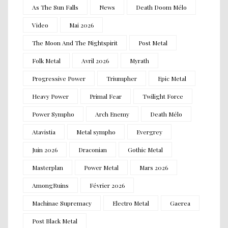
As The Sun Falls
News
Death Doom Mélo
Video
Mai 2026
The Moon And The Nightspirit
Post Metal
Folk Metal
Avril 2026
Myrath
Progressive Power
Triumpher
Epic Metal
Heavy Power
Primal Fear
Twilight Force
Power Sympho
Arch Enemy
Death Mélo
Atavistia
Metal sympho
Evergrey
Juin 2026
Draconian
Gothic Metal
Masterplan
Power Metal
Mars 2026
AmongRuins
Février 2026
Machinae Supremacy
Electro Metal
Gaerea
Post Black Metal