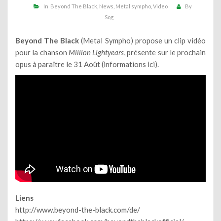
In
Beyond The Black
News
Metal sympho
Video
By
Sog
Beyond The Black
(Metal Sympho) propose un clip vidéo
pour la chanson
Million Lightyears
, présente sur le prochain
opus à paraître le 31 Août (
informations ici
).
Liens
http://www.beyond-the-black.com/de/