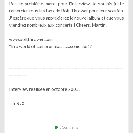
Pas de problème, merci pour l'interview. Je voulais juste
remercier tous les fans de Bolt Thrower pour leur soutien.
J' espère que vous apprécierez le nouvel album et que vous
viendrez nombreux aux concerts ! Cheers, Martin .
www.boltthrower.com
“In a world of compromise………some don’t”
----------------------------------------------------------------
----------
Interview réalisée en octobre 2005.
...TeRyX...
0 Comments