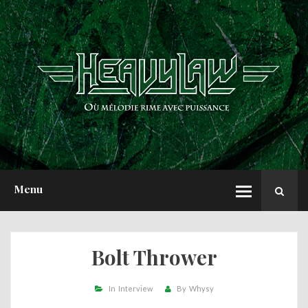
ACCUEIL
NEWS
CHRONIQUES
INTERVIEWS
REPORTS
A PROPOS
Menu
Bolt Thrower
In
Interview
By
Whysy