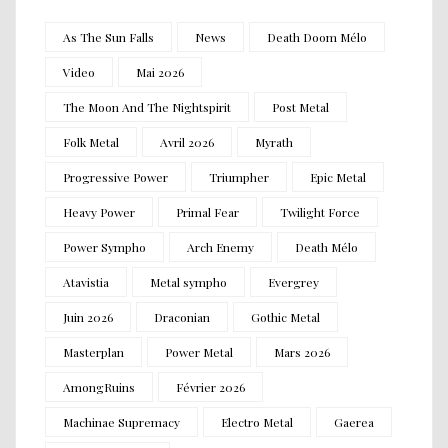
As The Sun Falls
News
Death Doom Mélo
Video
Mai 2026
The Moon And The Nightspirit
Post Metal
Folk Metal
Avril 2026
Myrath
Progressive Power
Triumpher
Epic Metal
Heavy Power
Primal Fear
Twilight Force
Power Sympho
Arch Enemy
Death Mélo
Atavistia
Metal sympho
Evergrey
Juin 2026
Draconian
Gothic Metal
Masterplan
Power Metal
Mars 2026
AmongRuins
Février 2026
Machinae Supremacy
Electro Metal
Gaerea