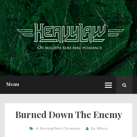
ACCUEIL
NEWS
CHRONIQUES
INTERVIEWS
REPORTS
A PROPOS
Menu
Burned Down The Enemy
In
Burning Point
Chronique
By
Whysy