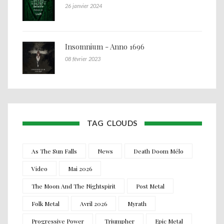
26 janvier 2024
Insomnium - Anno 1696
08 février 2023
TAG CLOUDS
As The Sun Falls
News
Death Doom Mélo
Video
Mai 2026
The Moon And The Nightspirit
Post Metal
Folk Metal
Avril 2026
Myrath
Progressive Power
Triumpher
Epic Metal