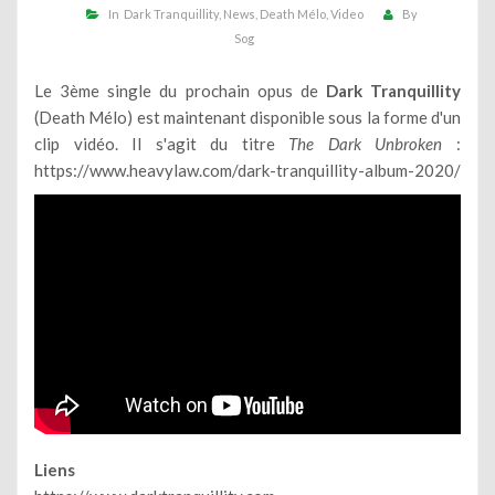
In
Dark Tranquillity
News
Death Mélo
Video
By
Sog
Le 3ème single du prochain opus de
Dark Tranquillity
(Death Mélo) est maintenant disponible sous la forme d'un
clip vidéo. Il s'agit du titre
The Dark Unbroken
:
https://www.heavylaw.com/dark-tranquillity-album-2020/
Liens