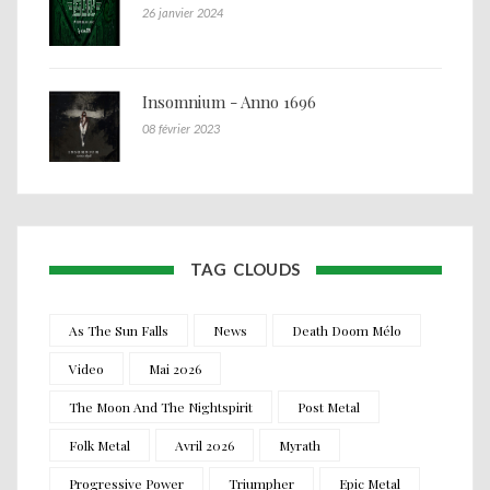
26 janvier 2024
Insomnium - Anno 1696
08 février 2023
TAG CLOUDS
As The Sun Falls
News
Death Doom Mélo
Video
Mai 2026
The Moon And The Nightspirit
Post Metal
Folk Metal
Avril 2026
Myrath
Progressive Power
Triumpher
Epic Metal