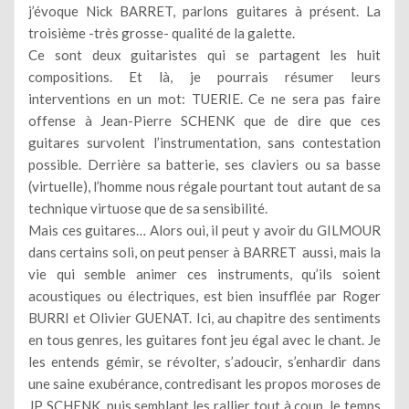
j’évoque Nick BARRET, parlons guitares à présent. La
troisième -très grosse- qualité de la galette.
Ce sont deux guitaristes qui se partagent les huit
compositions. Et là, je pourrais résumer leurs
interventions en un mot: TUERIE. Ce ne sera pas faire
offense à Jean-Pierre SCHENK que de dire que ces
guitares survolent l’instrumentation, sans contestation
possible. Derrière sa batterie, ses claviers ou sa basse
(virtuelle), l’homme nous régale pourtant tout autant de sa
technique virtuose que de sa sensibilité.
Mais ces guitares… Alors oui, il peut y avoir du GILMOUR
dans certains soli, on peut penser à BARRET aussi, mais la
vie qui semble animer ces instruments, qu’ils soient
acoustiques ou électriques, est bien insufflée par Roger
BURRI et Olivier GUENAT. Ici, au chapitre des sentiments
en tous genres, les guitares font jeu égal avec le chant. Je
les entends gémir, se révolter, s’adoucir, s’enhardir dans
une saine exubérance, contredisant les propos moroses de
JP SCHENK, puis semblant les rallier tout à coup, le temps