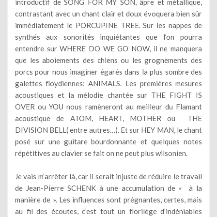
introductif de SONG FOR MY SON, âpre et métallique,
contrastant avec un chant clair et doux évoquera bien sûr
immédiatement le PORCUPINE TREE. Sur les nappes de
synthés aux sonorités inquiétantes que l’on pourra
entendre sur WHERE DO WE GO NOW, il ne manquera
que les aboiements des chiens ou les grognements des
porcs pour nous imaginer égarés dans la plus sombre des
galettes floydiennes: ANIMALS. Les premières mesures
acoustiques et la mélodie chantée sur THE FIGHT IS
OVER ou YOU nous ramèneront au meilleur du Flamant
acoustique de ATOM, HEART, MOTHER ou THE
DIVISION BELL( entre autres…). Et sur HEY MAN, le chant
posé sur une guitare bourdonnante et quelques notes
répétitives au clavier se fait on ne peut plus wilsonien.
Je vais m’arrêter là, car il serait injuste de réduire le travail
de Jean-Pierre SCHENK à une accumulation de « à la
manière de ». Les influences sont prégnantes, certes, mais
au fil des écoutes, c’est tout un florilège d’indéniables