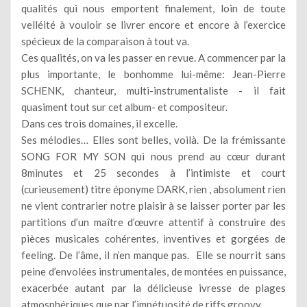
qualités qui nous emportent finalement, loin de toute
velléité à vouloir se livrer encore et encore à l’exercice
spécieux de la comparaison à tout va.
Ces qualités, on va les passer en revue. A commencer par la
plus importante, le bonhomme lui-même: Jean-Pierre
SCHENK, chanteur, multi-instrumentaliste - il fait
quasiment tout sur cet album- et compositeur.
Dans ces trois domaines, il excelle.
Ses mélodies… Elles sont belles, voilà. De la frémissante
SONG FOR MY SON qui nous prend au cœur durant
8minutes et 25 secondes à l’intimiste et court
(curieusement) titre éponyme DARK, rien , absolument rien
ne vient contrarier notre plaisir à se laisser porter par les
partitions d’un maître d’œuvre attentif à construire des
pièces musicales cohérentes, inventives et gorgées de
feeling. De l’âme, il n’en manque pas. Elle se nourrit sans
peine d’envolées instrumentales, de montées en puissance,
exacerbée autant par la délicieuse ivresse de plages
atmosphériques que par l’impétuosité de riffs groovy.