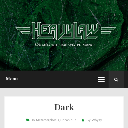
ACCUEIL
NEWS
CHRONIQUES
INTERVIEWS
REPORTS
A PROPOS
Menu
Dark
In
Metamorphosis
Chronique
By
Whysy