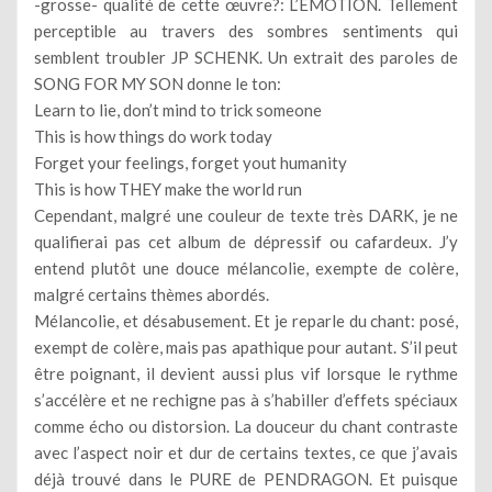
-grosse- qualité de cette œuvre?: L’EMOTION. Tellement
perceptible au travers des sombres sentiments qui
semblent troubler JP SCHENK. Un extrait des paroles de
SONG FOR MY SON donne le ton:
Learn to lie, don’t mind to trick someone
This is how things do work today
Forget your feelings, forget yout humanity
This is how THEY make the world run
Cependant, malgré une couleur de texte très DARK, je ne
qualifierai pas cet album de dépressif ou cafardeux. J’y
entend plutôt une douce mélancolie, exempte de colère,
malgré certains thèmes abordés.
Mélancolie, et désabusement. Et je reparle du chant: posé,
exempt de colère, mais pas apathique pour autant. S’il peut
être poignant, il devient aussi plus vif lorsque le rythme
s’accélère et ne rechigne pas à s’habiller d’effets spéciaux
comme écho ou distorsion. La douceur du chant contraste
avec l’aspect noir et dur de certains textes, ce que j’avais
déjà trouvé dans le PURE de PENDRAGON. Et puisque