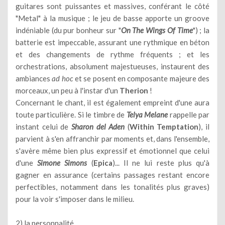
guitares sont puissantes et massives, conférant le côté
"Metal" à la musique ; le jeu de basse apporte un groove
indéniable (du pur bonheur sur "
On The Wings Of Time
") ; la
batterie est impeccable, assurant une rythmique en béton
et des changements de rythme fréquents ; et les
orchestrations, absolument majestueuses, instaurent des
ambiances
ad hoc
et se posent en composante majeure des
morceaux, un peu à l'instar d'un
Therion
!
Concernant le chant, il est également empreint d'une aura
toute particulière. Si le timbre de
Telya Melane
rappelle par
instant celui de
Sharon del Aden
(
Within Temptation
), il
parvient à s'en affranchir par moments et, dans l'ensemble,
s'avère même bien plus expressif et émotionnel que celui
d'une
Simone Simons
(
Epica
)... Il ne lui reste plus qu'à
gagner en assurance (certains passages restant encore
perfectibles, notamment dans les tonalités plus graves)
pour la voir s'imposer dans le milieu.
2) la personnalité