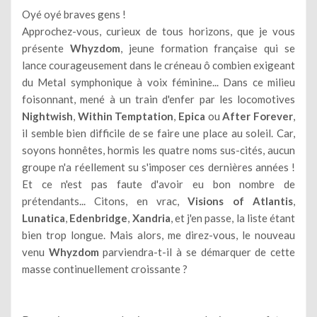
Oyé oyé braves gens !
Approchez-vous, curieux de tous horizons, que je vous
présente
Whyzdom
, jeune formation française qui se
lance courageusement dans le créneau ô combien exigeant
du Metal symphonique à voix féminine... Dans ce milieu
foisonnant, mené à un train d'enfer par les locomotives
Nightwish
,
Within Temptation
,
Epica
ou
After Forever
,
il semble bien difficile de se faire une place au soleil. Car,
soyons honnêtes, hormis les quatre noms sus-cités, aucun
groupe n'a réellement su s'imposer ces dernières années !
Et ce n'est pas faute d'avoir eu bon nombre de
prétendants... Citons, en vrac,
Visions of Atlantis
,
Lunatica
,
Edenbridge
,
Xandria
, et j'en passe, la liste étant
bien trop longue. Mais alors, me direz-vous, le nouveau
venu
Whyzdom
parviendra-t-il à se démarquer de cette
masse continuellement croissante ?