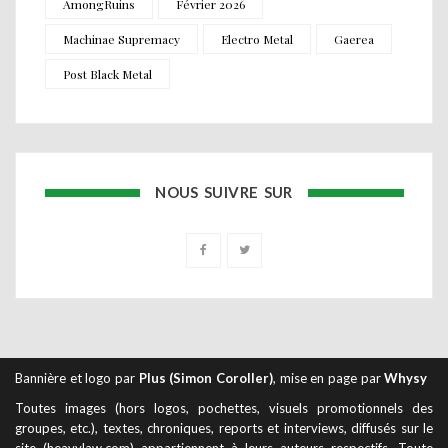
AmongRuins
Février 2026
Machinae Supremacy
Electro Metal
Gaerea
Post Black Metal
NOUS SUIVRE SUR
Bannière et logo par
Plus (Simon Coroller)
, mise en page par
Whysy
Toutes images (hors logos, pochettes, visuels promotionnels des
groupes, etc.), textes, chroniques, reports et interviews, diffusés sur le
site (heavylaw.com) appartiennent à leurs auteurs respectifs. Toute