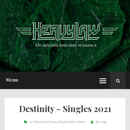
ACCUEIL
NEWS
CHRONIQUES
INTERVIEWS
REPORTS
A PROPOS
Menu
Destinity - Singles 2021
In
Destinity
News
Death Mélo
Video
By
Sog