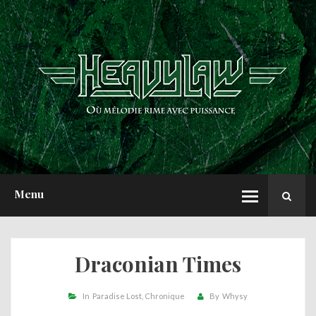
ACCUEIL
NEWS
CHRONIQUES
INTERVIEWS
REPORTS
A PROPOS
Menu
Draconian Times
In
Paradise Lost
Chronique
By
Whysy