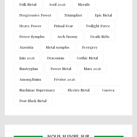
Folk Metal
Avril 2026
Myrath
Progressive Power
Triumpher
Epic Metal
Heavy Power
Primal Fear
Twilight Force
Power Sympho
Arch Enemy
Death Mélo
Atavistia
Metal sympho
Evergrey
Juin 2026
Draconian
Gothic Metal
Masterplan
Power Metal
Mars 2026
AmongRuins
Février 2026
Machinae Supremacy
Electro Metal
Gaerea
Post Black Metal
NOUS SUIVRE SUR