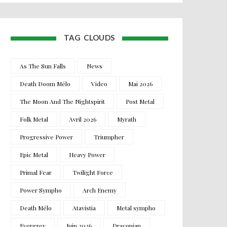
TAG CLOUDS
As The Sun Falls
News
Death Doom Mélo
Video
Mai 2026
The Moon And The Nightspirit
Post Metal
Folk Metal
Avril 2026
Myrath
Progressive Power
Triumpher
Epic Metal
Heavy Power
Primal Fear
Twilight Force
Power Sympho
Arch Enemy
Death Mélo
Atavistia
Metal sympho
Evergrey
Juin 2026
Draconian