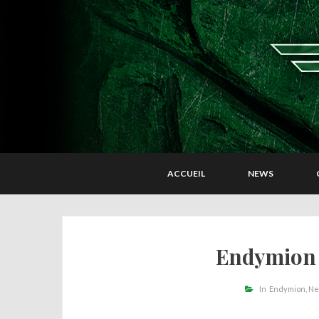
ACCUEIL
NEWS
Endymion 
In
Endymion
Ne