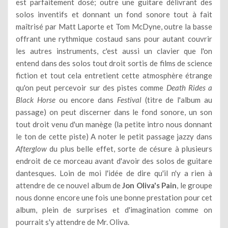
est parfaitement dosé; outre une guitare délivrant des
solos inventifs et donnant un fond sonore tout à fait
maîtrisé par Matt Laporte et Tom McDyne, outre la basse
offrant une rythmique costaud sans pour autant couvrir
les autres instruments, c'est aussi un clavier que l'on
entend dans des solos tout droit sortis de films de science
fiction et tout cela entretient cette atmosphère étrange
qu'on peut percevoir sur des pistes comme
Death Rides a
Black Horse
ou encore dans
Festival
(titre de l'album au
passage) on peut discerner dans le fond sonore, un son
tout droit venu d'un manège (la petite intro nous donnant
le ton de cette piste) A noter le petit passage jazzy dans
Afterglow
du plus belle effet, sorte de césure à plusieurs
endroit de ce morceau avant d'avoir des solos de guitare
dantesques. Loin de moi l'idée de dire qu'il n'y a rien à
attendre de ce nouvel album de
Jon Oliva's Pain
, le groupe
nous donne encore une fois une bonne prestation pour cet
album, plein de surprises et d'imagination comme on
pourrait s'y attendre de Mr. Oliva.