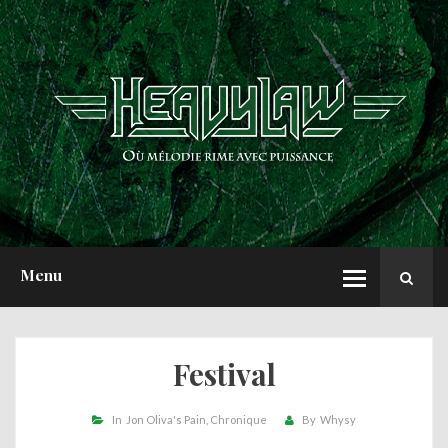
ACCUEIL
NEWS
CHRONIQUES
INTERVIEWS
REPORTS
A PROPOS
Menu
Festival
In
Jon Oliva's Pain
Chronique
By
Whysy