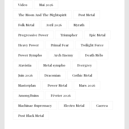
Video
Mai 2026
The Moon And The Nightspirit
Post Metal
Folk Metal
Avril 2026
Myrath
Progressive Power
Triumpher
Epic Metal
Heavy Power
Primal Fear
Twilight Force
Power Sympho
Arch Enemy
Death Mélo
Atavistia
Metal sympho
Evergrey
Juin 2026
Draconian
Gothic Metal
Masterplan
Power Metal
Mars 2026
AmongRuins
Février 2026
Machinae Supremacy
Electro Metal
Gaerea
Post Black Metal