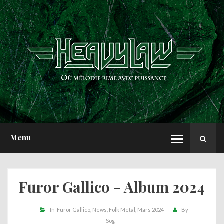
ACCUEIL
NEWS
CHRONIQUES
INTERVIEWS
REPORTS
A PROPOS
Menu
Furor Gallico - Album 2024
In
Furor Gallico
News
Folk Metal
Mars 2024
By
Sog