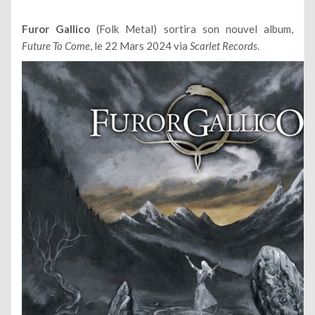
Furor Gallico
(Folk Metal) sortira son nouvel album,
Future To Come
, le 22 Mars 2024 via
Scarlet Records
.