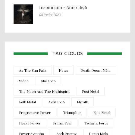
Insomnium - Anno 1696
08 février 2023
TAG CLOUDS
As The Sun Falls
News
Death Doom Mélo
Video
Mai 2026
The Moon And The Nightspirit
Post Metal
Folk Metal
Avril 2026
Myrath
Progressive Power
Triumpher
Epic Metal
Heavy Power
Primal Fear
Twilight Force
Power Sympho
Arch Enemy
Death Mélo