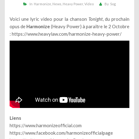
In
Harmonize
News
Heavy Power
Video
By
Sog
Voici une lyric video pour la chanson
Tonight
, du prochain
opus de
Harmonize
(Heavy Power) à paraître le 2 Octobre
:
https://www.heavylaw.com/harmonize-heavy-power/
Liens
https://www.harmonizeofficial.com
https://www.facebook.com/harmonizeofficialpage