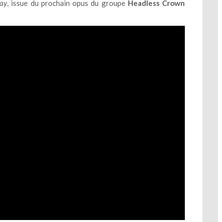
ay
,
issue du prochain opus
du groupe
Headless Crown