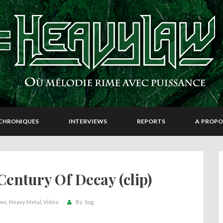
CHRONIQUES
INTERVIEWS
REPORTS
A PROPO
entury Of Decay (clip)
ws
Heavy Metal
Video
By
Sog