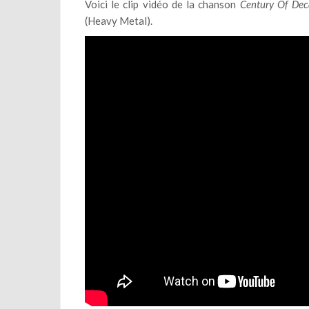
Voici le clip vidéo de la chanson
Century Of Dec
(Heavy Metal).