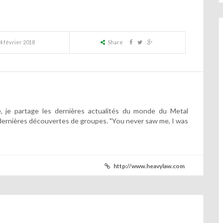
4 février 2018
Share
 je partage les dernières actualités du monde du Metal
dernières découvertes de groupes. "You never saw me, I was
http://www.heavylaw.com