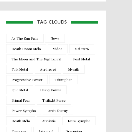
TAG CLOUDS
As The Sun Falls
News
Death Doom Mélo
Video
Mai 2026
The Moon And The Nightspirit
Post Metal
Folk Metal
Avril 2026
Myrath
Progressive Power
Triumpher
Epic Metal
Heavy Power
Primal Fear
Twilight Force
Power Sympho
Arch Enemy
Death Mélo
Atavistia
Metal sympho
Evergrey
Juin 2026
Draconian