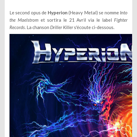
Le second opus de
Hyperion
(Heavy Metal) se nomme
Into
the Maelstrom
et sortira le 21 Avril via le label
Fighter
Records
. La chanson
Driller Killer
s'écoute ci-dessous.