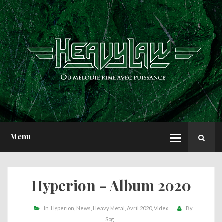
ACCUEIL
NEWS
CHRONIQUES
INTERVIEWS
REPORTS
A PROPOS
Menu
Hyperion - Album 2020
In
Hyperion
News
Heavy Metal
Avril 2020
Video
By
Sog