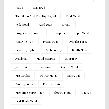
Video
Mai 2026
The Moon And The Nightspirit
Post Metal
Folk Metal
Avril 2026
Myrath
Progressive Power
Triumpher
Epic Metal
Heavy Power
Primal Fear
Twilight Force
Power Sympho
Arch Enemy
Death Mélo
Atavistia
Metal sympho
Evergrey
Juin 2026
Draconian
Gothic Metal
Masterplan
Power Metal
Mars 2026
AmongRuins
Février 2026
Machinae Supremacy
Electro Metal
Gaerea
Post Black Metal