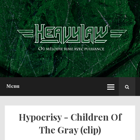
ACCUEIL
NEWS
CHRONIQUES
INTERVIEWS
REPORTS
A PROPOS
Menu
Hypocrisy - Children Of
The Gray (clip)