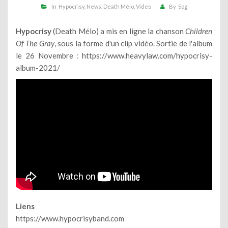
In
Hypocrisy
News
Death Mélo
Video
By
Sog
Hypocrisy
(Death Mélo) a mis en ligne la chanson
Children
Of The Gray
, sous la forme d'un clip vidéo. Sortie de l'album
le 26 Novembre :
https://www.heavylaw.com/hypocrisy-
album-2021/
Liens
https://www.hypocrisyband.com