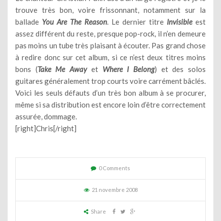
trouve très bon, voire frissonnant, notamment sur la
ballade
You Are The Reason
. Le dernier titre
Invisible
est
assez différent du reste, presque pop-rock, il n’en demeure
pas moins un tube très plaisant à écouter. Pas grand chose
à redire donc sur cet album, si ce n’est deux titres moins
bons (
Take Me Away
et
Where I Belong
) et des solos
guitares généralement trop courts voire carrément bâclés.
Voici les seuls défauts d’un très bon album à se procurer,
même si sa distribution est encore loin d’être correctement
assurée, dommage.
[right]Chris[/right]
0 Comments
21 novembre 2008
Share