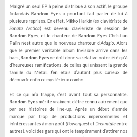
Malgré un seul EP à peine distribué à son actif, le groupe
finlandais
Random Eyes
a pourtant fait parler de lui à
plusieurs reprises. En effet, Mikko Harkin (ex claviériste de
Sonata Arctica
) est devenu claviériste de session de
Random Eyes
, et le chanteur de
Random Eyes
Christian
Palin n’est autre que le nouveau chanteur d’
Adagio
. Alors
que le premier véritable album Invisible arrive dans les
bacs,
Random Eyes
ne doit donc sa relative notoriété qu’à
d’heureuses ramifications, de celles qui unissent la grande
famille du Metal. J’en étais d’autant plus curieux de
découvrir enfin ce mystérieux combo.
Et ce qui m’a frappé, c’est avant tout sa personnalité.
Random Eyes
mérite vraiment d’être connu autrement que
par ses histoires de line-up. Après un début d’année
marqué par trop de productions impersonnelles et
inintéressantes à mon goût
(Powerquest
et
Dreamtale
entre
autres), voici des gars qui ont le tempérament d’attirer nos