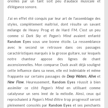
oreilles par un tant soit peu d’audace musicale et
d’élégance sonore.
J’ai en effet été conquis par leur art de l'assemblage des
styles, complètement maîtrisé, dont résulte un savant
mélange de Heavy Prog et de Hard FM. C’est un peu
comme si
Dark Sky
et
Pagan’s Mind
avaient enfanté
Random Eyes
sous une bonne étoile. La ressemblance
avec le second se retrouve dans ces passages
caractéristiques marqués à la grosse guitare, sur lesquels
notre chanteur appose des lignes de chant
ascensionnelles. Mon comparse Duck avait déjà souligné
cette influence dans sa news, elle est indéniable et même
frappante sur certains passages de
Deep Waters
,
Alive
et
New Flow
. Heureusement,
Random Eyes
réussit à bien
assimiler ce côté
Pagan’s Mind
en utilisant comme
catalyseur un sens inné de la mélodie. Ainsi, ceux qui
reprochaient à
Pagan’s Mind
d’être trop progressif seront
pleinement consolés par
Random Eyes
et ses penchants