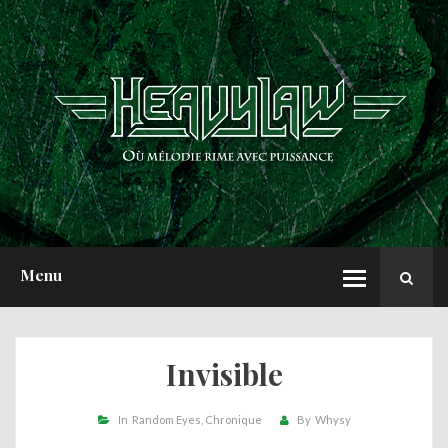
ACCUEIL
NEWS
CHRONIQUES
INTERVIEWS
REPORTS
A PROPOS
Menu
Invisible
In
Random Eyes
Chronique
By
Whysy