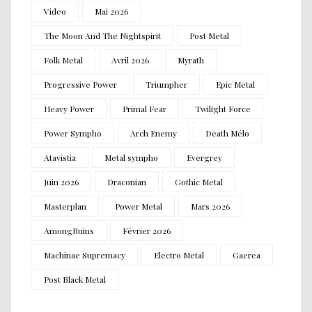
Video
Mai 2026
The Moon And The Nightspirit
Post Metal
Folk Metal
Avril 2026
Myrath
Progressive Power
Triumpher
Epic Metal
Heavy Power
Primal Fear
Twilight Force
Power Sympho
Arch Enemy
Death Mélo
Atavistia
Metal sympho
Evergrey
Juin 2026
Draconian
Gothic Metal
Masterplan
Power Metal
Mars 2026
AmongRuins
Février 2026
Machinae Supremacy
Electro Metal
Gaerea
Post Black Metal