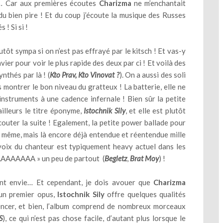
ue… Car aux premières écoutes
Charizma
ne m’enchantait
du bien pire ! Et du coup j’écoute la musique des Russes
 ! Si si !
ôt sympa si on n’est pas effrayé par le kitsch ! Et vas-y
vier pour voir le plus rapide des deux par ci ! Et voilà des
nthés par là ! (
Kto Prav, Kto Vinovat ?
). On a aussi des soli
 montrer le bon niveau du gratteux ! La batterie, elle ne
instruments à une cadence infernale ! Bien sûr la petite
ailleurs le titre éponyme,
Istochnik Sily
, et elle est plutôt
couter la suite ! Egalement, la petite power ballade pour
nd même, mais là encore déjà entendue et réentendue mille
la voix du chanteur est typiquement heavy actuel dans les
AAAAAAAAA » un peu de partout (
Begletz
,
Brat Moy
) !
t envie… Et cependant, je dois avouer que
Charizma
 un premier opus,
Istochnik Sily
offre quelques qualités
encer, et bien, l’album comprend de nombreux morceaux
S
), ce qui n’est pas chose facile, d’autant plus lorsque le