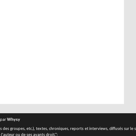
 par
Whysy
des groupes, etc.), textes, chroniques, reports et interviews, diffusés sur le 
 l'auteur ou de ses ayants droit.";