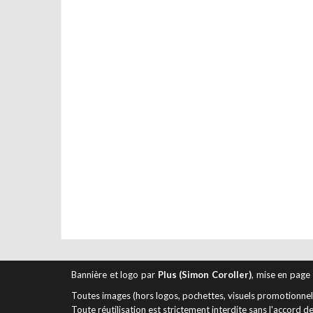
Bannière et logo par
Plus (Simon Coroller)
, mise en page
Toutes images (hors logos, pochettes, visuels promotionnels 
Toute réutilisation est strictement interdite sans l'accord de