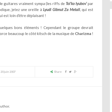
de guitares vraiment sympa (les riffs de
Tol’ko Iyubov’
par
dique, jetez une oreille à
Lyudi Gibnut Za Metall
, qui est
 est loin d’être déplaisant !
uelques bons éléments ! Cependant le groupe devrait
nforce beaucoup le côté kitsch de la musique de
Charizma
!
20 juin 2007
Share
author.