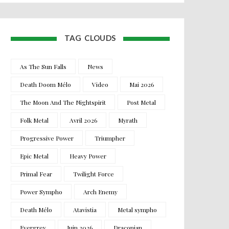
TAG CLOUDS
As The Sun Falls
News
Death Doom Mélo
Video
Mai 2026
The Moon And The Nightspirit
Post Metal
Folk Metal
Avril 2026
Myrath
Progressive Power
Triumpher
Epic Metal
Heavy Power
Primal Fear
Twilight Force
Power Sympho
Arch Enemy
Death Mélo
Atavistia
Metal sympho
Evergrey
Juin 2026
Draconian