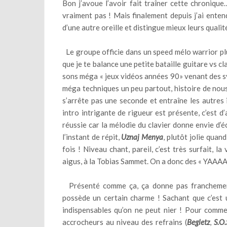
Bon j’avoue l’avoir fait traîner cette chroniq
vraiment pas ! Mais finalement depuis j’ai enten
d’une autre oreille et distingue mieux leurs qualités
Le groupe officie dans un speed mélo warrior plut
que je te balance une petite bataille guitare vs cla
sons méga « jeux vidéos années 90» venant des sy
méga techniques un peu partout, histoire de nous
s’arrête pas une seconde et entraîne les autres 
intro intrigante de rigueur est présente, c’est d’
réussie car la mélodie du clavier donne envie d’é
l’instant de répit,
Uznaj Menya
, plutôt jolie qua
fois ! Niveau chant, pareil, c’est très surfait, 
aigus, à la Tobias Sammet. On a donc des « YAA
Présenté comme ça, ça donne pas franchemen
possède un certain charme ! Sachant que c’est
indispensables qu’on ne peut nier ! Pour comm
accrocheurs au niveau des refrains (
Begletz
,
S.O.