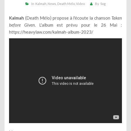
In
Kalmah
News
Death Mélo
Video
By
Sog
Kalmah
(Death Mélo) propose à l'écoute la chanson
Taken
before Given
. L'album est prévu pour le 26 Mai :
https://heavylaw.com/kalmah-album-2023/