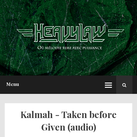
ACCUEIL
NEWS
CHRONIQUES
INTERVIEWS
REPORTS
A PROPOS
Menu
Kalmah - Taken before
Given (audio)