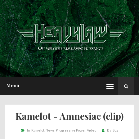
ACCUEIL
NEWS
CHRONIQUES
INTERVIEWS
REPORTS
A PROPOS
Menu
Kamelot - Amnesiac (clip)
In
Kamelot
News
Progressive Power
Video
By
Sog