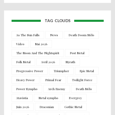
TAG CLOUDS
As The Sun Falls
News
Death Doom Mélo
Video
Mai 2026
The Moon And The Nightspirit
Post Metal
Folk Metal
Avril 2026
Myrath
Progressive Power
Triumpher
Epic Metal
Heavy Power
Primal Fear
Twilight Force
Power Sympho
Arch Enemy
Death Mélo
Atavistia
Metal sympho
Evergrey
Juin 2026
Draconian
Gothic Metal