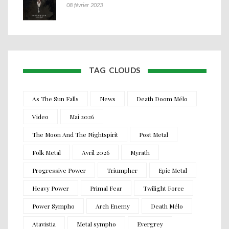
08 février 2023
TAG CLOUDS
As The Sun Falls
News
Death Doom Mélo
Video
Mai 2026
The Moon And The Nightspirit
Post Metal
Folk Metal
Avril 2026
Myrath
Progressive Power
Triumpher
Epic Metal
Heavy Power
Primal Fear
Twilight Force
Power Sympho
Arch Enemy
Death Mélo
Atavistia
Metal sympho
Evergrey