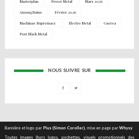
Masterplan
Power Metal
Mars 2026
AmongRuins
Février 2026
Machinae Supremacy
Electro Metal
Gaerea
Post Black Metal
NOUS SUIVRE SUR
Bannière et logo par
Plus (Simon Coroller)
, mise en page par
Whysy
Toutes images (hors logos, pochettes, visuels promotionnels des