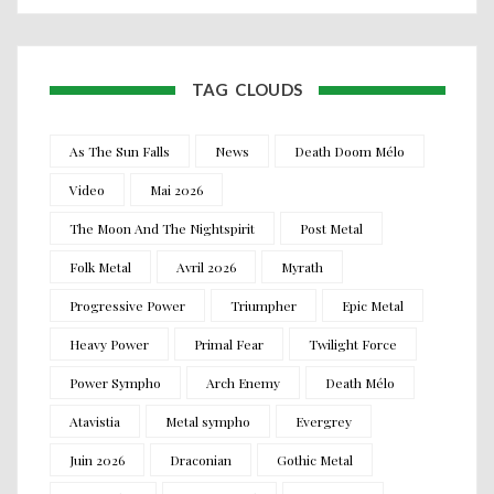
TAG CLOUDS
As The Sun Falls
News
Death Doom Mélo
Video
Mai 2026
The Moon And The Nightspirit
Post Metal
Folk Metal
Avril 2026
Myrath
Progressive Power
Triumpher
Epic Metal
Heavy Power
Primal Fear
Twilight Force
Power Sympho
Arch Enemy
Death Mélo
Atavistia
Metal sympho
Evergrey
Juin 2026
Draconian
Gothic Metal