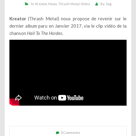
In
Kreator
News
Thrash Metal
Video
By
Sog
Kreator
(Thrash Metal) nous propose de revenir sur le
dernier album paru en Janvier 2017, via le clip vidéo de la
chanson
Hail To The Hordes
.
0 Comments