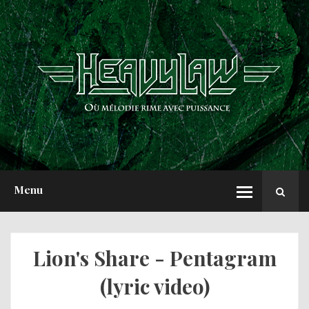
ACCUEIL
NEWS
CHRONIQUES
INTERVIEWS
REPORTS
A PROPOS
Menu
Lion's Share - Pentagram
(lyric video)