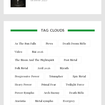
08 février 2023
TAG CLOUDS
As The Sun Falls
News
Death Doom Mélo
Video
Mai 2026
The Moon And The Nightspirit
Post Metal
Folk Metal
Avril 2026
Myrath
Progressive Power
Triumpher
Epic Metal
Heavy Power
Primal Fear
Twilight Force
Power Sympho
Arch Enemy
Death Mélo
Atavistia
Metal sympho
Evergrey