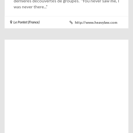
dernières découvertes de groupes. "You never saw me, I
was never there..."
Le Pontet (France)
http://www.heavylaw.com