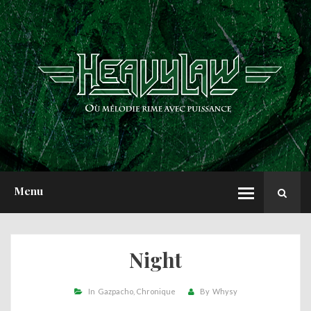
ACCUEIL
NEWS
CHRONIQUES
INTERVIEWS
REPORTS
A PROPOS
Menu
Night
In
Gazpacho
Chronique
By
Whysy