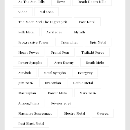
As The Sun Falls
News
Death Doom Mélo
Video
Mai 2026
The Moon And The Nightspirit
Post Metal
Folk Metal
Avril 2026
Myrath
Progressive Power
Triumpher
Epic Metal
Heavy Power
Primal Fear
Twilight Force
Power Sympho
Arch Enemy
Death Mélo
Atavistia
Metal sympho
Evergrey
Juin 2026
Draconian
Gothic Metal
Masterplan
Power Metal
Mars 2026
AmongRuins
Février 2026
Machinae Supremacy
Electro Metal
Gaerea
Post Black Metal