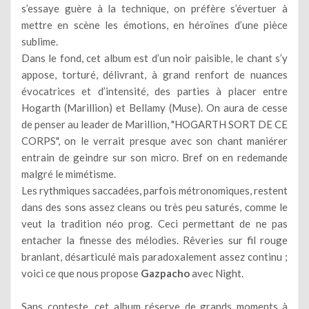
s’essaye guère à la technique, on préfère s’évertuer à
mettre en scène les émotions, en héroïnes d’une pièce
sublime.
Dans le fond, cet album est d’un noir paisible, le chant s’y
appose, torturé, délivrant, à grand renfort de nuances
évocatrices et d’intensité, des parties à placer entre
Hogarth (Marillion) et Bellamy (Muse). On aura de cesse
de penser au leader de Marillion, "HOGARTH SORT DE CE
CORPS", on le verrait presque avec son chant maniérer
entrain de geindre sur son micro. Bref on en redemande
malgré le mimétisme.
Les rythmiques saccadées, parfois métronomiques, restent
dans des sons assez cleans ou très peu saturés, comme le
veut la tradition néo prog. Ceci permettant de ne pas
entacher la finesse des mélodies. Rêveries sur fil rouge
branlant, désarticulé mais paradoxalement assez continu ;
voici ce que nous propose
Gazpacho
avec Night.
Sans conteste, cet album réserve de grands moments à