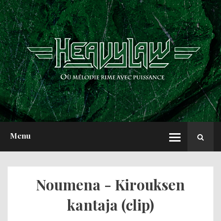
ACCUEIL
NEWS
CHRONIQUES
INTERVIEWS
REPORTS
A PROPOS
Menu
Noumena - Kirouksen
kantaja (clip)