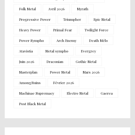
Folk Metal
Avril 2026
Myrath
Progressive Power
Triumpher
Epic Metal
Heavy Power
Primal Fear
Twilight Force
Power Sympho
Arch Enemy
Death Mélo
Atavistia
Metal sympho
Evergrey
Juin 2026
Draconian
Gothic Metal
Masterplan
Power Metal
Mars 2026
AmongRuins
Février 2026
Machinae Supremacy
Electro Metal
Gaerea
Post Black Metal