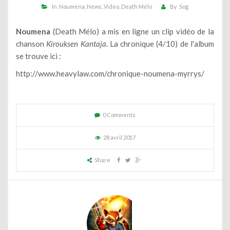
In
Noumena
News
Video
Death Mélo
By
Sog
Noumena
(Death Mélo) a mis en ligne un clip vidéo de la
chanson
Kirouksen Kantaja
. La chronique (4/10) de l'album
se trouve ici :
http://www.heavylaw.com/chronique-noumena-myrrys/
0 Comments
28 avril 2017
Share