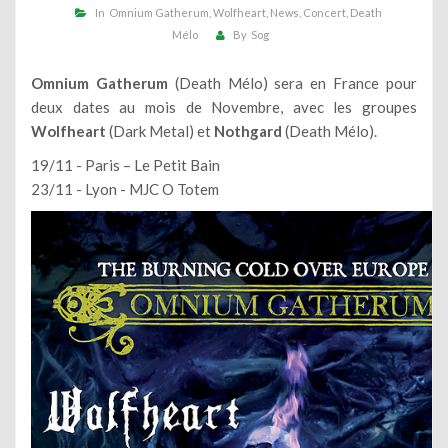
In
Omnium Gatherum
Wolfheart
News
Concert
Death
Mélo
By
Sog
Omnium Gatherum
(Death Mélo) sera en France pour
deux dates au mois de Novembre, avec les groupes
Wolfheart
(Dark Metal) et
Nothgard
(Death Mélo).
19/11 - Paris – Le Petit Bain
23/11 - Lyon - MJC O Totem