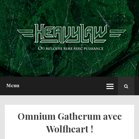
ACCUEIL
NEWS
CHRONIQUES
INTERVIEWS
REPORTS
A PROPOS
Menu
Omnium Gatherum avec
Wolfheart !