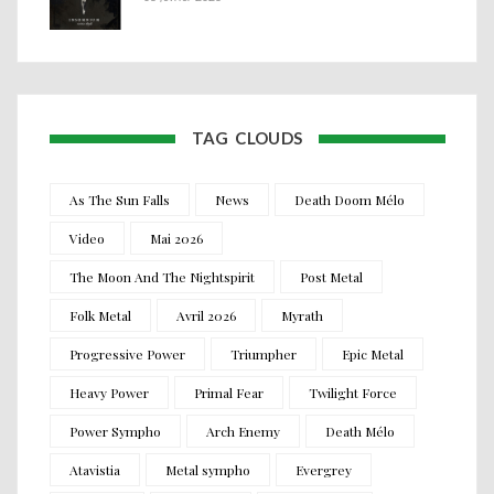
TAG CLOUDS
As The Sun Falls
News
Death Doom Mélo
Video
Mai 2026
The Moon And The Nightspirit
Post Metal
Folk Metal
Avril 2026
Myrath
Progressive Power
Triumpher
Epic Metal
Heavy Power
Primal Fear
Twilight Force
Power Sympho
Arch Enemy
Death Mélo
Atavistia
Metal sympho
Evergrey