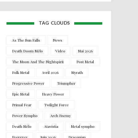
TAG CLOUDS
As The Sun Falls
News
Death Doom Mélo
Video
Mai 2026
The Moon And The Nightspirit
Post Metal
Folk Metal
Avril 2026
Myrath
Progressive Power
Triumpher
Epic Metal
Heavy Power
Primal Fear
Twilight Force
Power Sympho
Arch Enemy
Death Mélo
Atavistia
Metal sympho
Evergrey
Juin 2026
Draconian