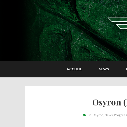
ACCUEIL
NEWS
Osyron 
In
Osyron
News
Progress