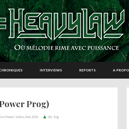
CHRONIQUES
INTERVIEWS
REPORTS
A PROPO
(Power Prog)
ive Power
Video
Mai 2021
By
Sog