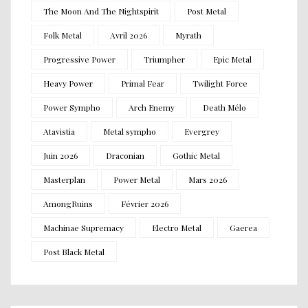
The Moon And The Nightspirit
Post Metal
Folk Metal
Avril 2026
Myrath
Progressive Power
Triumpher
Epic Metal
Heavy Power
Primal Fear
Twilight Force
Power Sympho
Arch Enemy
Death Mélo
Atavistia
Metal sympho
Evergrey
Juin 2026
Draconian
Gothic Metal
Masterplan
Power Metal
Mars 2026
AmongRuins
Février 2026
Machinae Supremacy
Electro Metal
Gaerea
Post Black Metal