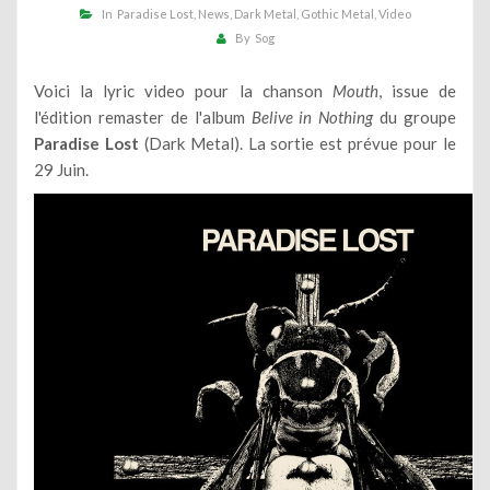
In
Paradise Lost
News
Dark Metal
Gothic Metal
Video
By
Sog
Voici la lyric video pour la chanson
Mouth
, issue de
l'édition remaster de l'album
Belive in Nothing
du groupe
Paradise Lost
(Dark Metal). La sortie est prévue pour le
29 Juin.