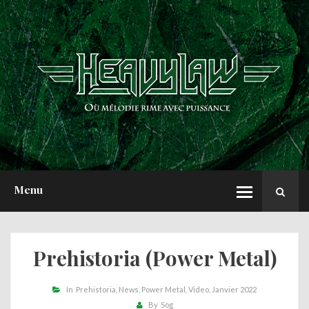
ACCUEIL
NEWS
CHRONIQUES
INTERVIEWS
REPORTS
A PROPOS
Menu
Prehistoria (Power Metal)
In
Prehistoria
News
Power Metal
Video
Janvier 2022
By
Sog