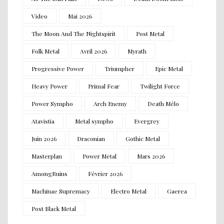
Video
Mai 2026
The Moon And The Nightspirit
Post Metal
Folk Metal
Avril 2026
Myrath
Progressive Power
Triumpher
Epic Metal
Heavy Power
Primal Fear
Twilight Force
Power Sympho
Arch Enemy
Death Mélo
Atavistia
Metal sympho
Evergrey
Juin 2026
Draconian
Gothic Metal
Masterplan
Power Metal
Mars 2026
AmongRuins
Février 2026
Machinae Supremacy
Electro Metal
Gaerea
Post Black Metal