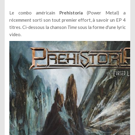
Le combo américain
Prehistoria
(Power Metal) a
récemment sorti son tout premier effort, à savoir un EP 4
titres. Ci-dessous la chanson
Time
sous la forme d'une lyric
video.