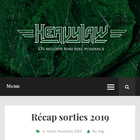
ACCUEIL
NEWS
CHRONIQUES
INTERVIEWS
REPORTS
A PROPOS
Menu
Récap sorties 2019
In
News
Heavylaw
2019
By
Sog