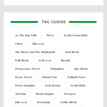
TAG CLOUDS
As The Sun Falls
News
Death Doom Mélo
Video
Mai 2026
The Moon And The Nightspirit
Post Metal
Folk Metal
Avril 2026
Myrath
Progressive Power
Triumpher
Epic Metal
Heavy Power
Primal Fear
Twilight Force
Power Sympho
Arch Enemy
Death Mélo
Atavistia
Metal sympho
Evergrey
Juin 2026
Draconian
Gothic Metal