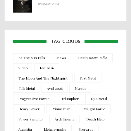
08 février 2023
TAG CLOUDS
As The Sun Falls
News
Death Doom Mélo
Video
Mai 2026
The Moon And The Nightspirit
Post Metal
Folk Metal
Avril 2026
Myrath
Progressive Power
Triumpher
Epic Metal
Heavy Power
Primal Fear
Twilight Force
Power Sympho
Arch Enemy
Death Mélo
Atavistia
Metal sympho
Evergrey