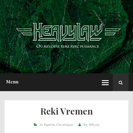
ACCUEIL
NEWS
CHRONIQUES
INTERVIEWS
REPORTS
A PROPOS
Menu
Reki Vremen
In
Kipelov
Chronique
By
Whysy