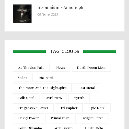
Insomnium - Anno 1696
08 février 2023
TAG CLOUDS
As The Sun Falls
News
Death Doom Mélo
Video
Mai 2026
The Moon And The Nightspirit
Post Metal
Folk Metal
Avril 2026
Myrath
Progressive Power
Triumpher
Epic Metal
Heavy Power
Primal Fear
Twilight Force
Power Sympho
Arch Enemy
Death Mélo