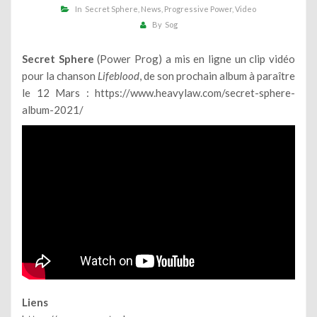
In
Secret Sphere
News
Progressive Power
Video
By
Sog
Secret Sphere
(Power Prog) a mis en ligne un clip vidéo
pour la chanson
Lifeblood
, de son prochain album à paraître
le 12 Mars :
https://www.heavylaw.com/secret-sphere-
album-2021/
Liens