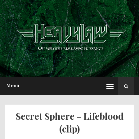
ACCUEIL
NEWS
CHRONIQUES
INTERVIEWS
REPORTS
A PROPOS
Menu
Secret Sphere - Lifeblood
(clip)