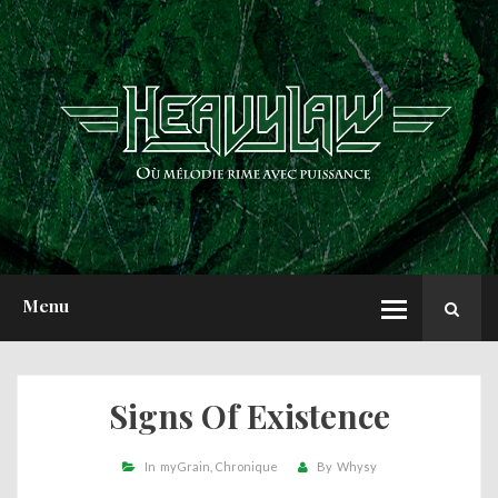
ACCUEIL
NEWS
CHRONIQUES
INTERVIEWS
REPORTS
A PROPOS
Menu
Signs Of Existence
In
myGrain
Chronique
By
Whysy