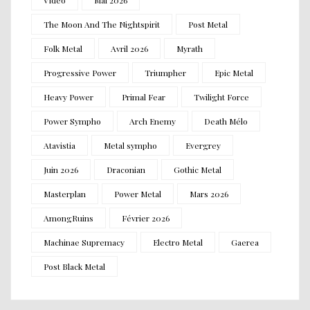
The Moon And The Nightspirit
Post Metal
Folk Metal
Avril 2026
Myrath
Progressive Power
Triumpher
Epic Metal
Heavy Power
Primal Fear
Twilight Force
Power Sympho
Arch Enemy
Death Mélo
Atavistia
Metal sympho
Evergrey
Juin 2026
Draconian
Gothic Metal
Masterplan
Power Metal
Mars 2026
AmongRuins
Février 2026
Machinae Supremacy
Electro Metal
Gaerea
Post Black Metal