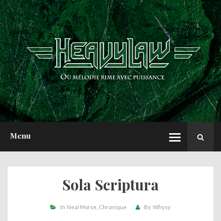
ACCUEIL
NEWS
CHRONIQUES
INTERVIEWS
REPORTS
A PROPOS
Menu
Sola Scriptura
In
Neal Morse
Chronique
By
Whysy