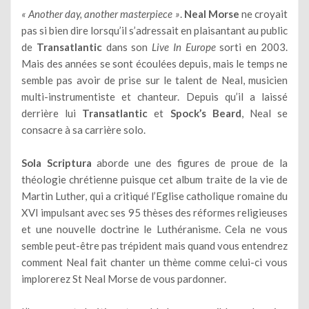
« Another day, another masterpiece »
.
Neal Morse
ne croyait
pas si bien dire lorsqu’il s’adressait en plaisantant au public
de
Transatlantic
dans son
Live In Europe
sorti en 2003.
Mais des années se sont écoulées depuis, mais le temps ne
semble pas avoir de prise sur le talent de Neal, musicien
multi-instrumentiste et chanteur. Depuis qu’il a laissé
derrière lui
Transatlantic
et
Spock’s Beard
, Neal se
consacre à sa carrière solo.
Sola Scriptura
aborde une des figures de proue de la
théologie chrétienne puisque cet album traite de la vie de
Martin Luther, qui a critiqué l’Eglise catholique romaine du
XVI impulsant avec ses 95 thèses des réformes religieuses
et une nouvelle doctrine le Luthéranisme. Cela ne vous
semble peut-être pas trépident mais quand vous entendrez
comment Neal fait chanter un thème comme celui-ci vous
implorerez St Neal Morse de vous pardonner.