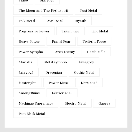
The Moon And The Nightspirit
Post Metal
Folk Metal
Avril 2026
Myrath
Progressive Power
Triumpher
Epic Metal
Heavy Power
Primal Fear
Twilight Force
Power Sympho
Arch Enemy
Death Mélo
Atavistia
Metal sympho
Evergrey
Juin 2026
Draconian
Gothic Metal
Masterplan
Power Metal
Mars 2026
AmongRuins
Février 2026
Machinae Supremacy
Electro Metal
Gaerea
Post Black Metal