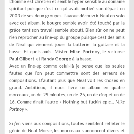
L’homme est chrétien et semble hyper sensible au domaine
spirituel puisque c’est ce qui avait motivé son départ en
2003 de ses deux groupes. J’avoue découvrir Neal en solo
avec cet album, le bougre semble avoir été touché par la
grâce tant son travail semble abouti. Bien sûr on ne peut
rien reprocher au line-up du groupe puisque c’est des amis
de Neal qui viennent jouer la batterie, la guitare et la
basse. Et quels amis, Mister
Mike Portnoy
, le virtuose
Paul Gilbert
, et
Randy George
à la basse.
Avec un line-up comme celui-là je pense que les seules
fautes que l’on peut commettre sont des erreurs de
compositions. D’autant plus que Neal voit les choses en
grand. Ambitieux, il nous livre un album en quatre
morceaux, un de 29 minutes, un de 25, un de cinq et un de
16. Comme dirait l’autre « Nothing but fuckin’ epic…
Mike
Portnoy
».
Si j’en viens aux compositions, toutes semblent refléter le
génie de Neal Morse, les morceaux s’annoncent divers et