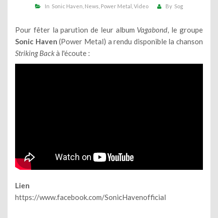
In
Sonic Haven
News
Power Metal
Video
By
Sog
Pour fêter la parution de leur album
Vagabond
, le groupe
Sonic Haven
(Power Metal) a rendu disponible la chanson
Striking Back
à l'écoute :
Lien
https://www.facebook.com/SonicHavenofficial