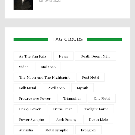
08 février 2023
TAG CLOUDS
As The Sun Falls
News
Death Doom Mélo
Video
Mai 2026
The Moon And The Nightspirit
Post Metal
Folk Metal
Avril 2026
Myrath
Progressive Power
Triumpher
Epic Metal
Heavy Power
Primal Fear
Twilight Force
Power Sympho
Arch Enemy
Death Mélo
Atavistia
Metal sympho
Evergrey